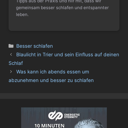
Tipps aus der Praxis und hilf mit, dass wir
gemeinsam besser schlafen und entspannter
leben.
Kategorien
Besser schlafen
Blaulicht in Trier und sein Einfluss auf deinen
Schlaf
Was kann ich abends essen um
abzunehmen und besser zu schlafen